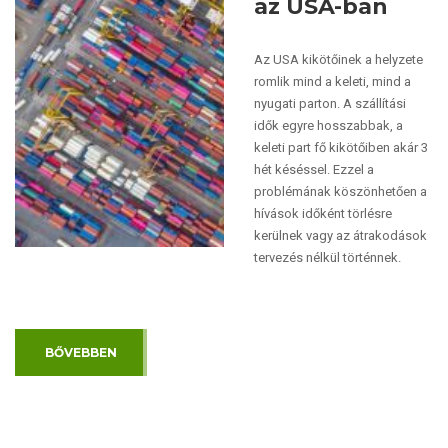
az USA-ban
Az USA kikötőinek a helyzete
romlik mind a keleti, mind a
nyugati parton. A szállítási
idők egyre hosszabbak, a
keleti part fő kikötőiben akár 3
hét késéssel. Ezzel a
problémának köszönhetően a
hívások időként törlésre
kerülnek vagy az átrakodások
tervezés nélkül történnek.
BŐVEBBEN