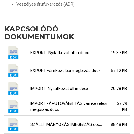
Veszélyes árufuvarozás (ADR)
KAPCSOLÓDÓ
DOKUMENTUMOK
EXPORT -Nyilatkozat all in.docx
19.87 KB
EXPORT vámkezelési megbízás.docx
57.12 KB
IMPORT -Nyilatkozat all in.docx
20.78 KB
IMPORT - ÁRUTOVÁBBÍTÁS vámkezelési
57.79
megbízás.docx
KB
SZÁLLÍTMÁNYOZÁSI MEGBÍZÁS.docx
88.48 KB