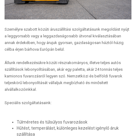
Személyre szabott közúti áruszállítási szolgáltatásunk megoldást nyújt
a leggyorsabb vagy a leggazdaságosabb útvonal kiválasztásában
annak érdekében, hogy árujuk gyorsan, gazdaságosan háztól-házig
célba érjen bárhova Európán belül.
Állunk rendelkezésükre közúti részrakományos, illetve teljes autós
szállítások lebonyolításában, akár egy paletta, akár 24 tonnás teljes
kamionos fuvarozásról legyen szó. Nemzetközi és belföldi fuvarok
teljeskörű lebonyolítását vállaljuk megbízható és minősített
alvállalkozóinkkal.
Speciális szolgáltatásaink:
Túlméretes és túlsúlyos fuvarozások
Hűtést, temperálást, különleges kezelést igénylő áruk
szállítása